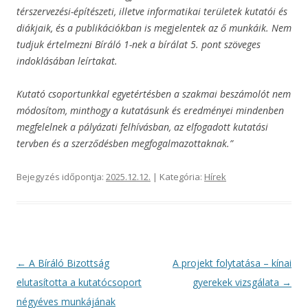
térszervezési-építészeti, illetve informatikai területek kutatói és
diákjaik, és a publikációkban is megjelentek az ő munkáik. Nem
tudjuk értelmezni Bíráló 1-nek a bírálat 5. pont szöveges
indoklásában leírtakat.
Kutató csoportunkkal egyetértésben a szakmai beszámolót nem
módosítom, minthogy a kutatásunk és eredményei mindenben
megfelelnek a pályázati felhívásban, az elfogadott kutatási
tervben és a szerződésben megfogalmazottaknak.”
Bejegyzés időpontja:
2025.12.12.
| Kategória:
Hírek
Bejegyzés
←
A Bíráló Bizottság
A projekt folytatása – kínai
navigáció
elutasította a kutatócsoport
gyerekek vizsgálata
→
négyéves munkájának