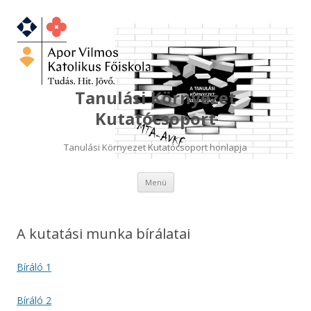
Tanulási Környezet
Kutatócsoport
Tanulási Környezet Kutatócsoport honlapja
Kilépés
Menü
a
tartalomba
A kutatási munka bírálatai
Bíráló 1
Bíráló 2