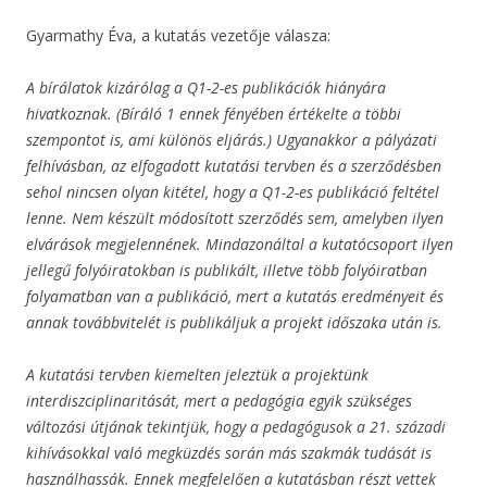
Gyarmathy Éva, a kutatás vezetője válasza:
A bírálatok kizárólag a Q1-2-es publikációk hiányára
hivatkoznak. (Bíráló 1 ennek fényében értékelte a többi
szempontot is, ami különös eljárás.) Ugyanakkor a pályázati
felhívásban, az elfogadott kutatási tervben és a szerződésben
sehol nincsen olyan kitétel, hogy a Q1-2-es publikáció feltétel
lenne. Nem készült módosított szerződés sem, amelyben ilyen
elvárások megjelennének. Mindazonáltal a kutatócsoport ilyen
jellegű folyóiratokban is publikált, illetve több folyóiratban
folyamatban van a publikáció, mert a kutatás eredményeit és
annak továbbvitelét is publikáljuk a projekt időszaka után is.
A kutatási tervben kiemelten jeleztük a projektünk
interdiszciplinaritását, mert a pedagógia egyik szükséges
változási útjának tekintjük, hogy a pedagógusok a 21. századi
kihívásokkal való megküzdés során más szakmák tudását is
használhassák. Ennek megfelelően a kutatásban részt vettek