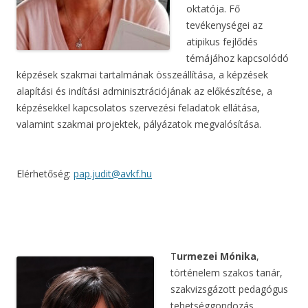
oktatója. Fő
tevékenységei az
atipikus fejlődés
témájához kapcsolódó
képzések szakmai tartalmának összeállítása, a képzések
alapítási és indítási adminisztrációjának az előkészítése, a
képzésekkel kapcsolatos szervezési feladatok ellátása,
valamint szakmai projektek, pályázatok megvalósítása.
Elérhetőség:
pap.judit@avkf.hu
T
urmezei Mónika
,
történelem szakos tanár,
szakvizsgázott pedagógus
tehetséggondozás,