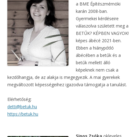
a BME Építészmérnöki
karán 2008-ban.
Gyermekei kérdéseire
válaszolva született meg a
BETŰK? KÉPBEN VAGYOK!
képes ábécé 2021-ben.
Ebben a hiánypótló
ábécében a betűk és a
betűk mellett álló
képeknek nem csak a
kezdőhangja, de az alakja is megegyezik. A mai gyerekek
megváltozott képességeihez igazodva támogatja a tanulást.
Elérhetőség:
detti@betuk.hu
https://betuk.hu
Sipos Zsóka
okleveles