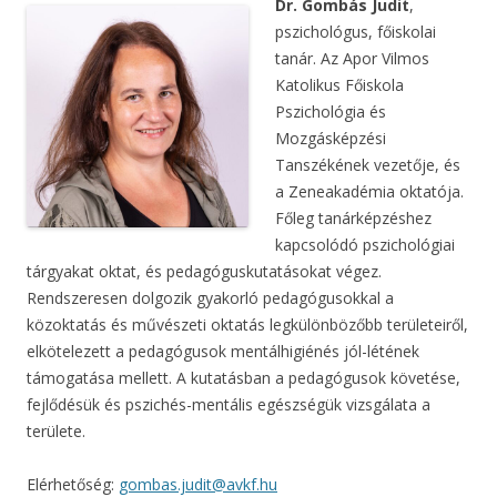
Dr. Gombás Judit
,
pszichológus, főiskolai
tanár. Az Apor Vilmos
Katolikus Főiskola
Pszichológia és
Mozgásképzési
Tanszékének vezetője, és
a Zeneakadémia oktatója.
Főleg tanárképzéshez
kapcsolódó pszichológiai
tárgyakat oktat, és pedagóguskutatásokat végez.
Rendszeresen dolgozik gyakorló pedagógusokkal a
közoktatás és művészeti oktatás legkülönbözőbb területeiről,
elkötelezett a pedagógusok mentálhigiénés jól-létének
támogatása mellett. A kutatásban a pedagógusok követése,
fejlődésük és pszichés-mentális egészségük vizsgálata a
területe.
Elérhetőség:
gombas.judit@avkf.hu