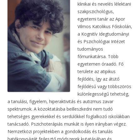
klinikai és nevelés lélektani
szakpszichológus,
egyetemi tanár az Apor
Vilmos Katolikus Főiskolán,
a Kognitív Idegtudományi
és Pszichológiai Intézet
tudományos
főmunkatársa. Több
egyetemen óraadó. Fő
területe az atipikus
fejlődés, így az átütő
fejlődésű vagy többszörös
különlegességű tehetség,
a tanulási, figyelem, hiperaktivitás és autizmus zavar
spektrumok. A közoktatásba beilleszkedni nem tudó
tehetséges gyerekekkel és serdülőkkel foglalkozó iskolákban
tanácsadó. Pszichoterápiás munkát is ilyen irányban végez.
Nemzetközi projektekben a gondolkodás és tanulás
hatékonyságát fejlesztő módszerek kutatásában és