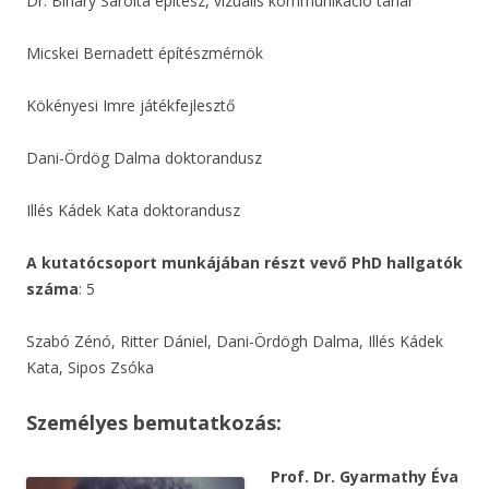
Dr. Bihary Sarolta építész, vizuális kommunikáció tanár
Micskei Bernadett építészmérnök
Kökényesi Imre játékfejlesztő
Dani-Ördög Dalma doktorandusz
Illés Kádek Kata doktorandusz
A kutatócsoport munkájában részt vevő PhD hallgatók
száma
: 5
Szabó Zénó, Ritter Dániel, Dani-Ördögh Dalma, Illés Kádek
Kata, Sipos Zsóka
Személyes bemutatkozás
:
Prof. Dr. Gyarmathy Éva