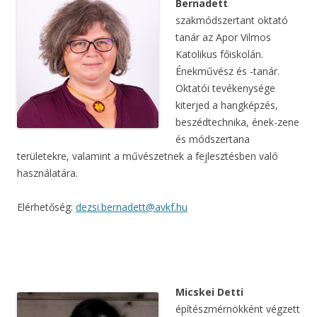
Bernadett
szakmódszertant oktató
tanár az Apor Vilmos
Katolikus főiskolán.
Énekművész és -tanár.
Oktatói tevékenysége
kiterjed a hangképzés,
beszédtechnika, ének-zene
és módszertana
területekre, valamint a művészetnek a fejlesztésben való
használatára.
Elérhetőség:
dezsi.bernadett@avkf.hu
Micskei Detti
építészmérnökként végzett