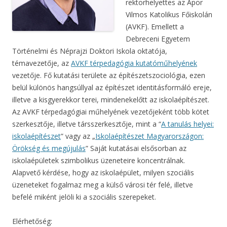
rektorhelyettes az Apor
Vilmos Katolikus Főiskolán
(AVKF). Emellett a
Debreceni Egyetem
Történelmi és Néprajzi Doktori Iskola oktatója,
témavezetője, az
AVKF térpedagógia kutatóműhelyének
vezetője. Fő kutatási területe az építészetszociológia, ezen
belül különös hangsúllyal az építészet identitásformáló ereje,
illetve a kisgyerekkor terei, mindenekelőtt az iskolaépítészet.
Az AVKF térpedagógiai műhelyének vezetőjeként több kötet
szerkesztője, illetve társszerkesztője, mint a “
A tanulás helyei:
iskolaépítészet
” vagy az „
Iskolaépítészet Magyarországon:
Örökség és megújulás
” Saját kutatásai elsősorban az
iskolaépületek szimbolikus üzeneteire koncentrálnak.
Alapvető kérdése, hogy az iskolaépület, milyen szociális
üzeneteket fogalmaz meg a külső városi tér felé, illetve
befelé miként jelöli ki a szociális szerepeket.
Elérhetőség: