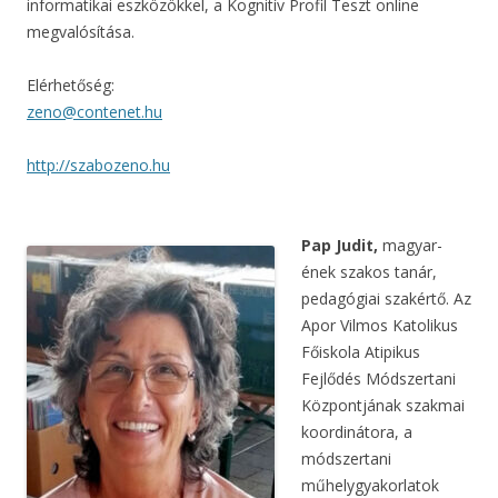
informatikai eszközökkel, a Kognitív Profil Teszt online
megvalósítása.
Elérhetőség:
zeno@contenet.hu
http://szabozeno.hu
Pap Judit,
magyar-
ének szakos tanár,
pedagógiai szakértő. Az
Apor Vilmos Katolikus
Főiskola Atipikus
Fejlődés Módszertani
Központjának szakmai
koordinátora, a
módszertani
műhelygyakorlatok