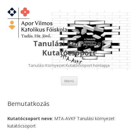
Tanulási Környezet
Kutatócsoport
Tanulási Környezet Kutatócsoport honlapja
Kilépés
Menü
a
tartalomba
Bemutatkozás
Kutatócsoport neve
: MTA-AVKF Tanulási környezet
kutatócsoport