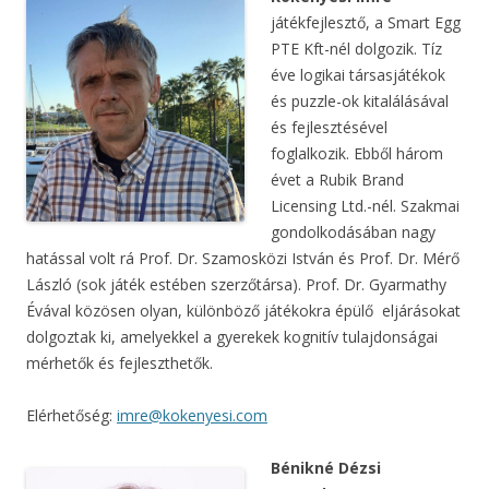
játékfejlesztő, a Smart Egg
PTE Kft-nél dolgozik. Tíz
éve logikai társasjátékok
és puzzle-ok kitalálásával
és fejlesztésével
foglalkozik. Ebből három
évet a Rubik Brand
Licensing Ltd.-nél. Szakmai
gondolkodásában nagy
hatással volt rá Prof. Dr. Szamosközi István és Prof. Dr. Mérő
László (sok játék estében szerzőtársa). Prof. Dr. Gyarmathy
Évával közösen olyan, különböző játékokra épülő eljárásokat
dolgoztak ki, amelyekkel a gyerekek kognitív tulajdonságai
mérhetők és fejleszthetők.
Elérhetőség:
imre@kokenyesi.com
Bénikné Dézsi