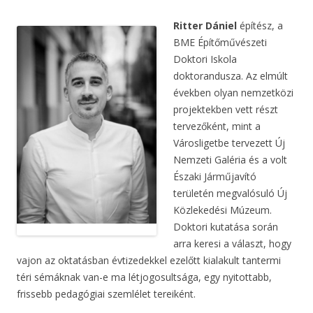
Ritter Dániel
építész, a
BME Építőművészeti
Doktori Iskola
doktorandusza. Az elmúlt
években olyan nemzetközi
projektekben vett részt
tervezőként, mint a
Városligetbe tervezett Új
Nemzeti Galéria és a volt
Északi Járműjavító
területén megvalósuló Új
Közlekedési Múzeum.
Doktori kutatása során
arra keresi a választ, hogy
vajon az oktatásban évtizedekkel ezelőtt kialakult tantermi
téri sémáknak van-e ma létjogosultsága, egy nyitottabb,
frissebb pedagógiai szemlélet tereiként.