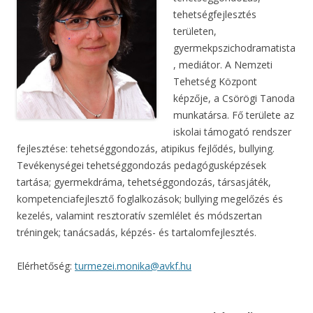
tehetségfejlesztés
területen,
gyermekpszichodramatista
, mediátor. A Nemzeti
Tehetség Központ
képzője, a Csörögi Tanoda
munkatársa. Fő területe az
iskolai támogató rendszer
fejlesztése: tehetséggondozás, atipikus fejlődés, bullying.
Tevékenységei tehetséggondozás pedagógusképzések
tartása; gyermekdráma, tehetséggondozás, társasjáték,
kompetenciafejlesztő foglalkozások; bullying megelőzés és
kezelés, valamint resztoratív szemlélet és módszertan
tréningek; tanácsadás, képzés- és tartalomfejlesztés.
Elérhetőség:
turmezei.monika@avkf.hu