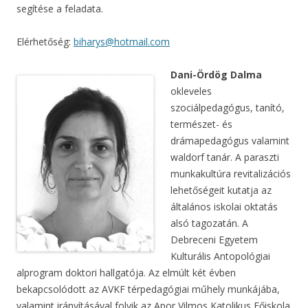
segítése a feladata.
Elérhetőség:
biharys@hotmail.com
Dani-Ördög Dalma
okleveles
szociálpedagógus, tanító,
természet- és
drámapedagógus valamint
waldorf tanár. A paraszti
munkakultúra revitalizációs
lehetőségeit kutatja az
általános iskolai oktatás
alsó tagozatán. A
Debreceni Egyetem
Kulturális Antopológiai
alprogram doktori hallgatója. Az elmúlt két évben
bekapcsolódott az AVKF térpedagógiai műhely munkájába,
valamint irányításával folyik az Apor Vilmos Katolikus Főiskola