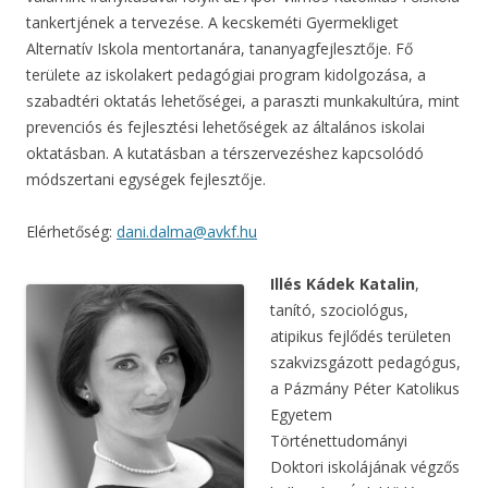
tankertjének a tervezése. A kecskeméti Gyermekliget
Alternatív Iskola mentortanára, tananyagfejlesztője. Fő
területe az iskolakert pedagógiai program kidolgozása, a
szabadtéri oktatás lehetőségei, a paraszti munkakultúra, mint
prevenciós és fejlesztési lehetőségek az általános iskolai
oktatásban. A kutatásban a térszervezéshez kapcsolódó
módszertani egységek fejlesztője.
Elérhetőség:
dani.dalma@avkf.hu
Illés Kádek Katalin
,
tanító, szociológus,
atipikus fejlődés területen
szakvizsgázott pedagógus,
a Pázmány Péter Katolikus
Egyetem
Történettudományi
Doktori iskolájának végzős