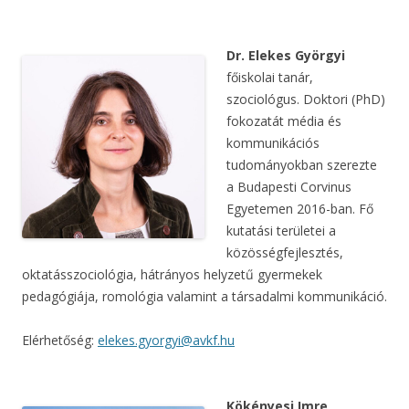
Dr. Elekes Györgyi
főiskolai tanár,
szociológus. Doktori (PhD)
fokozatát média és
kommunikációs
tudományokban szerezte
a Budapesti Corvinus
Egyetemen 2016-ban. Fő
kutatási területei a
közösségfejlesztés,
oktatásszociológia, hátrányos helyzetű gyermekek
pedagógiája, romológia valamint a társadalmi kommunikáció.
Elérhetőség:
elekes.gyorgyi@avkf.hu
Kökényesi Imre