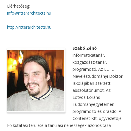
Elérhetőség:
info@ritterarchitects.hu
http://ritterarchitects.hu
Szabó Zénó
informatikatanár,
közgazdász-tanár,
programozó. Az ELTE
Neveléstudományi Doktori
Iskolájában szerzett
abszolutóriumot. Az
Eötvös Loránd
Tudományegyetemen
programozó és óraadó. A
Contenet Kft. ügyvezetője.
Fő kutatási területe a tanulási nehézségek azonosítása