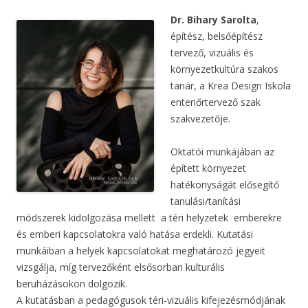
Dr. Bihary Sarolta
,
építész, belsőépítész
tervező, vizuális és
környezetkultúra szakos
tanár, a Krea Design Iskola
enteriőrtervező szak
szakvezetője.
Oktatói munkájában az
épített környezet
hatékonyságát elősegítő
tanulási/tanítási
módszerek kidolgozása mellett a téri helyzetek emberekre
és emberi kapcsolatokra való hatása erdekli. Kutatási
munkáiban a helyek kapcsolatokat meghatározó jegyeit
vizsgálja, míg tervezőként elsősorban kulturális
beruházásokon dolgozik.
A kutatásban a pedagógusok téri-vizuális kifejezésmódjának