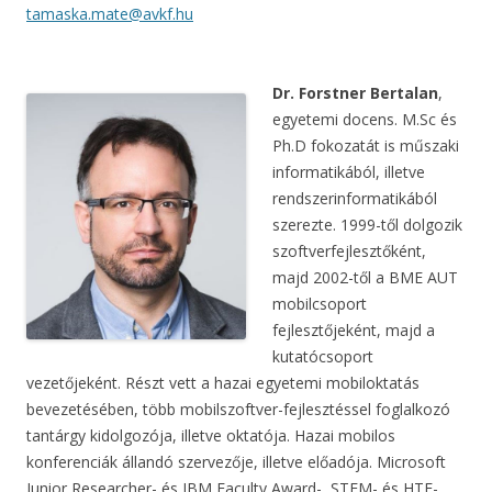
tamaska.mate@avkf.hu
Dr. Forstner Bertalan
,
egyetemi docens. M.Sc és
Ph.D fokozatát is műszaki
informatikából, illetve
rendszerinformatikából
szerezte. 1999-től dolgozik
szoftverfejlesztőként,
majd 2002-től a BME AUT
mobilcsoport
fejlesztőjeként, majd a
kutatócsoport
vezetőjeként. Részt vett a hazai egyetemi mobiloktatás
bevezetésében, több mobilszoftver-fejlesztéssel foglalkozó
tantárgy kidolgozója, illetve oktatója. Hazai mobilos
konferenciák állandó szervezője, illetve előadója. Microsoft
Junior Researcher- és IBM Faculty Award-, STEM- és HTE-