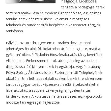
hallgatója. Érdeklődési
területe a pedagógiai terek
történeti átalakulása és modern újragondolása, a rugalmas
tanulási terek népszerűsítése, valamint a mozgásos
feladatok és outdoor órák beépítése a közismereti tárgyak
tanításába.
Pályáját az Utrechti Egyetem tutoraként kezdte, ahol
tehetséges fiatalok főiskolai adaptációját segítette, majd a
győri tanítóképző főiskolán Bioszférakutatás tárgy keretében
Alkalmazott Emberismeretet oktatott. Jelenleg az autizmus
diagnózissal élő kisgyermekek integrációját végző tatabányai
Pólya György Általános Iskola Esztergomi Úti Telephelyének
oktatója. Emellett tapasztalati szakemberként rendszeresen
tart pedagógus továbbképzéseket, szülői értekezleteket a
hiperaktivitás, a szuperérzékenység, a figyelemtartás
kérdéskörében. A kutatásban a térszervezéshez kapcsolódó
módszertani egységek fejlesztője.