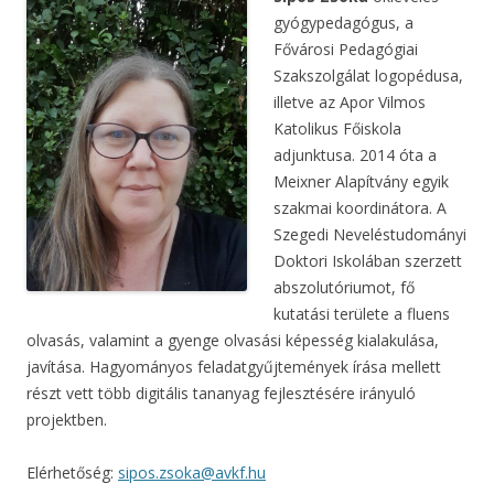
gyógypedagógus, a
Fővárosi Pedagógiai
Szakszolgálat logopédusa,
illetve az Apor Vilmos
Katolikus Főiskola
adjunktusa. 2014 óta a
Meixner Alapítvány egyik
szakmai koordinátora. A
Szegedi Neveléstudományi
Doktori Iskolában szerzett
abszolutóriumot, fő
kutatási területe a fluens
olvasás, valamint a gyenge olvasási képesség kialakulása,
javítása. Hagyományos feladatgyűjtemények írása mellett
részt vett több digitális tananyag fejlesztésére irányuló
projektben.
Elérhetőség:
sipos.zsoka@avkf.hu