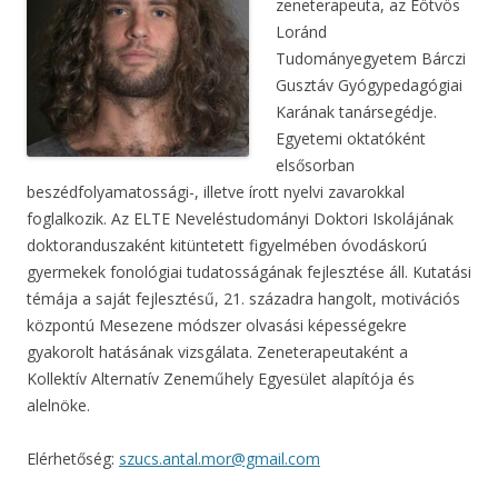
zeneterapeuta, az Eötvös
Loránd
Tudományegyetem Bárczi
Gusztáv Gyógypedagógiai
Karának tanársegédje.
Egyetemi oktatóként
elsősorban
beszédfolyamatossági-, illetve írott nyelvi zavarokkal
foglalkozik. Az ELTE Neveléstudományi Doktori Iskolájának
doktoranduszaként kitüntetett figyelmében óvodáskorú
gyermekek fonológiai tudatosságának fejlesztése áll. Kutatási
témája a saját fejlesztésű, 21. századra hangolt, motivációs
központú Mesezene módszer olvasási képességekre
gyakorolt hatásának vizsgálata. Zeneterapeutaként a
Kollektív Alternatív Zeneműhely Egyesület alapítója és
alelnöke.
Elérhetőség:
szucs.antal.mor@gmail.com