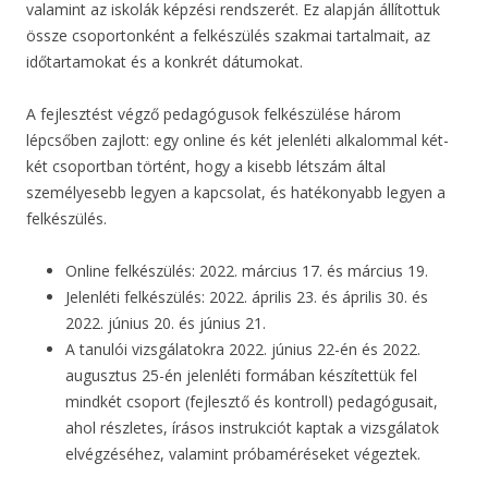
valamint az iskolák képzési rendszerét. Ez alapján állítottuk
össze csoportonként a felkészülés szakmai tartalmait, az
időtartamokat és a konkrét dátumokat.
A fejlesztést végző pedagógusok felkészülése három
lépcsőben zajlott: egy online és két jelenléti alkalommal két-
két csoportban történt, hogy a kisebb létszám által
személyesebb legyen a kapcsolat, és hatékonyabb legyen a
felkészülés.
Online felkészülés: 2022. március 17. és március 19.
Jelenléti felkészülés: 2022. április 23. és április 30. és
2022. június 20. és június 21.
A tanulói vizsgálatokra 2022. június 22-én és 2022.
augusztus 25-én jelenléti formában készítettük fel
mindkét csoport (fejlesztő és kontroll) pedagógusait,
ahol részletes, írásos instrukciót kaptak a vizsgálatok
elvégzéséhez, valamint próbaméréseket végeztek.