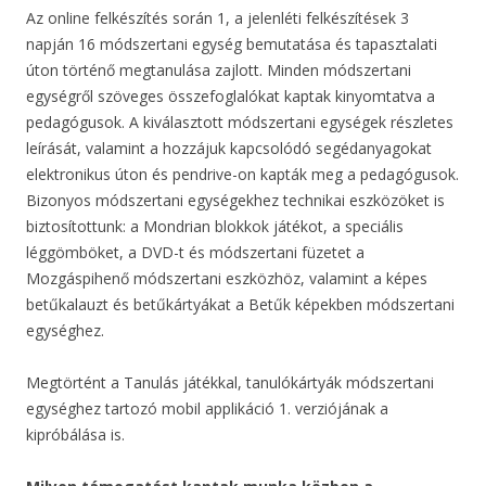
Az online felkészítés során 1, a jelenléti felkészítések 3
napján 16 módszertani egység bemutatása és tapasztalati
úton történő megtanulása zajlott. Minden módszertani
egységről szöveges összefoglalókat kaptak kinyomtatva a
pedagógusok. A kiválasztott módszertani egységek részletes
leírását, valamint a hozzájuk kapcsolódó segédanyagokat
elektronikus úton és pendrive-on kapták meg a pedagógusok.
Bizonyos módszertani egységekhez technikai eszközöket is
biztosítottunk: a Mondrian blokkok játékot, a speciális
léggömböket, a DVD-t és módszertani füzetet a
Mozgáspihenő módszertani eszközhöz, valamint a képes
betűkalauzt és betűkártyákat a Betűk képekben módszertani
egységhez.
Megtörtént a Tanulás játékkal, tanulókártyák módszertani
egységhez tartozó mobil applikáció 1. verziójának a
kipróbálása is.