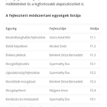
mellékleteket és a legfontosabb alapeszközöket is.
A fejlesztett módszertani egységek listája
Egység
Fejlesztője
Kódja
Beszédhanghallás fejlesztése
Szűcs Antal Mór
F1.1
Betűk képekben
Micskei Detti
F1.2
Énekes játékok
Bénikné Dézsi Bernadett
F1.3
Mozgásfejlesztés
Gyarmathy Éva
F2.1
Ujjtudatosság fejlesztése
Gyarmathy Éva
F2.2
Mondókák mozgással
Bénikné Dézsi Bernadett
F2.3
Mozgáspihenő
Négyesi Anna
F2.4
Rendezés és mintázatok
Gyarmathy Éva
F3.1