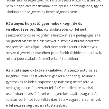
iskolai sikerességet gátolja. Feltételezésünk szerint a tanítók
nem eléggé alkalmazkodnak a település adottságaihoz, így az
iskolába érkező gyerekek képességeihez sem.
Hátrányos helyzetű gyermekek kognitív és
viselkedéses profilja:
Az iskolakezdéskor felmért
szenzomotoros és kognitív jellemzőket és a pedagógus által
megadott viselkedésjellemzőket a szociokulturális helyzettel
összevetve vizsgáljuk. Feltételezésünk szerint a hátrányos
helyzetű gyerekek esetében jelentősebb fejlődés mutatkozik,
mint a jobb családi háttérről érkező tanulóknál.
Az adatalapú oktatás akadályai:
A Szenzomotoros és
Kognitív Profil Teszt lehetőséget ad a pedagógusoknak a
gyermekek fejlődési sajátosságainak megismerésére. A
pedagógusok módszertani felkészítése ellenére az első
osztályban kevéssé figyeltek a gyerekek sajátosságaira. A
kutatás során további felkészítés és a vizsgálati eredmények
értelmezése segíthet a változtatásban.