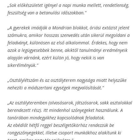
„Sok előkészületet igényel a napi munka mellett, rendetlenség,
feszültség van a betanulási időszakban.”
„A gyerekek imádják a Mondrian blokkot, óriási extázist jelent
számukra, amikor hosszas szenvedés után sikerül megoldani a
feladványt, különösen az első alkalommal. Érdekes, hogy nem
azok a legügyesebbek benne, akiktől tanulmányi eredményeik
alapján várnánk, ezért külön jó, hogy nekik is van
sikerélményük.”
„Osztálylétszám és az osztályterem nagysága miatt helyszűke
nehezíti a módszertani egységek megvalósítását.”
„Az osztályteremben (olvasósarok, játszósarok, sakk asztalokkal
berendezett rész). Itt mindenhol szőnyegeket használunk. A
tanórában mindegyikhez kapcsolódnak feladatok.
Az ebédlőt hétfő reggel beszélgetőkörhöz rendezzük be
rongyszőnyegekkel, illetve csoport munkákhoz alakítunk ki