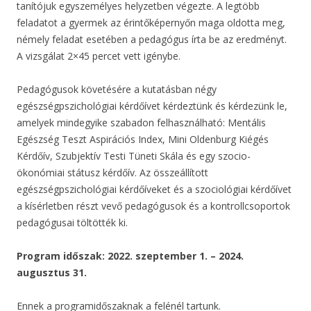
tanítójuk egyszemélyes helyzetben végezte. A legtöbb
feladatot a gyermek az érintőképernyőn maga oldotta meg,
némely feladat esetében a pedagógus írta be az eredményt.
A vizsgálat 2×45 percet vett igénybe.
Pedagógusok követésére a kutatásban négy
egészségpszichológiai kérdőívet kérdeztünk és kérdezünk le,
amelyek mindegyike szabadon felhasználható: Mentális
Egészség Teszt Aspirációs Index, Mini Oldenburg Kiégés
Kérdőív, Szubjektív Testi Tüneti Skála és egy szocio-
ökonómiai státusz kérdőív. Az összeállított
egészségpszichológiai kérdőíveket és a szociológiai kérdőívet
a kísérletben részt vevő pedagógusok és a kontrollcsoportok
pedagógusai töltötték ki.
Program időszak: 2022. szeptember 1. – 2024.
augusztus 31.
Ennek a programidőszaknak a felénél tartunk.