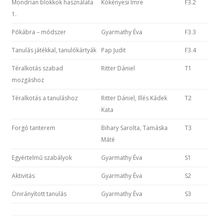
Mondrian blokkok használata
Kökényesi Imre
F3.2
1.
Pókábra – módszer
Gyarmathy Éva
F3.3
Tanulás játékkal, tanulókártyák
Pap Judit
F3.4
Téralkotás szabad
Ritter Dániel
T1
mozgáshoz
Téralkotás a tanuláshoz
Ritter Dániel, Illés Kádek
T2
Kata
Forgó tanterem
Bihary Sarolta, Tamáska
T3
Máté
Egyértelmű szabályok
Gyarmathy Éva
S1
Aktivitás
Gyarmathy Éva
S2
Önirányított tanulás
Gyarmathy Éva
S3