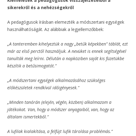
Kiemelések a pedagógusok visszajelzéseiből a
sikerekről és a nehézségekről
A pedagógusok írásban elemezték a módszertani egységek
használhatóságát. Az alábbiak a legjellemzőbbek:
„A tanteremben kihelyeztük a nagy „betűk képekben” táblát, ezt
már az első perctől használjuk. A nevüket is ennek segítségével
tanulták meg leírni. Délután a napköziben saját kis füzetükbe
készítik a betűsimogatót.”
„A módszertani egységek alkalmazásához szükséges
előkészületek rendkívül időigényesek.”
„Minden tanórán (elején, végén, közben) alkalmazom a
játékokat. Van, hogy a módszer anyagaiból, van, hogy az
általam ismertekből.”
A lufilak kialakítása, a felfújt lufik tárolása problémás.”