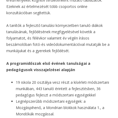
eredményeket kognitív területenként mutató táblázatok.
Ezeknek az értelmezését több csoportos online
konzultációban segítettük.
A tanítók a fejlesztő tanulási környezetben tanuló diákok
tanulásának, fejlődésének megfigyelésével követik a
folyamatot, és félévkor valamint év végén írásos
beszámolóban fotó-és videódokumentációval mutatják be a
munkájukat és a gyerekek fejlődését.
A programidőszak első évének tanulságai a
pedagógusok visszajelzései alapján
19 iskola 20 osztálya vesz részt a kísérleti módszertani
munkában, 443 tanuló érintett a fejlesztésben, 36
pedagógus fejleszt a módszertani egységekkel
Legnépszerűbb módszertani egységek: a
Mozgáspihenő, a Mondrian blokkok használata 1., a
Mondókák mozgással.