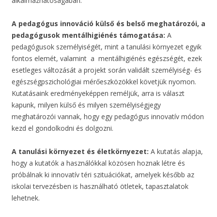
alkalmazhatóságában.
A pedagógus innováció külső és belső meghatározói, a
pedagógusok mentálhigiénés támogatása:
A
pedagógusok személyiségét, mint a tanulási környezet egyik
fontos elemét, valamint a mentálhigiénés egészségét, ezek
esetleges változását a projekt során validált személyiség- és
egészségpszichológiai mérőeszközökkel követjük nyomon.
Kutatásaink eredményeképpen reméljük, arra is választ
kapunk, milyen külső és milyen személyiségjegy
meghatározói vannak, hogy egy pedagógus innovatív módon
kezd el gondolkodni és dolgozni.
A tanulási környezet és életkörnyezet:
A kutatás alapja,
hogy a kutatók a használókkal közösen hoznak létre és
próbálnak ki innovatív téri szituációkat, amelyek később az
iskolai tervezésben is használható ötletek, tapasztalatok
lehetnek.