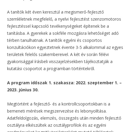
A tanítók két éven keresztül a megismerő-fejlesztő
szemléletnek megfelelő, a nyelvi fejlesztést szenzomotoros
fejlesztéssel kapcsoló tevékenységeket építenek be a
tanításba. A gyerekek a sokféle mozgásra lehetőséget adó
térben tanulhatnak. A tanítók egyéni és csoportos
konzultációkon egyeztetnek évente 3-5 alkalommal az egyes
területek felelős szakembereivel. A két év során félévi
gyakorisággal írásbeli visszajelzésekben tájékoztatják a
kutatási csoportot a programban történtekről.
A program időszak 1. szakasza: 2022. szeptember 1. –
2023. június 30.
Megtörtént a fejlesztő- és a kontrollcsoportokban is a
bemeneti mérések megszervezése és lebonyolítása.
Adatfeldolgozás, elemzés, összegzés után minden fejlesztő
osztályra elkészültek az osztályprofilok és az egyéni