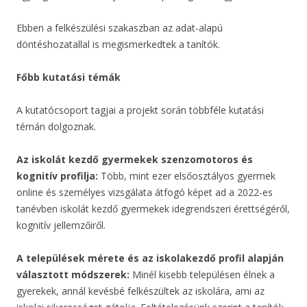
Ebben a felkészülési szakaszban az adat-alapú
döntéshozatallal is megismerkedtek a tanítók.
Főbb kutatási témák
A kutatócsoport tagjai a projekt során többféle kutatási
témán dolgoznak.
Az iskolát kezdő gyermekek szenzomotoros és
kognitív profilja:
Több, mint ezer elsőosztályos gyermek
online és személyes vizsgálata átfogó képet ad a 2022-es
tanévben iskolát kezdő gyermekek idegrendszeri érettségéről,
kognitív jellemzőiről.
A települések mérete és az iskolakezdő profil alapján
választott módszerek:
Minél kisebb településen élnek a
gyerekek, annál kevésbé felkészültek az iskolára, ami az