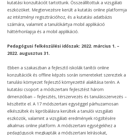
kutatási konzultációt tartottunk. Összeállítottuk a vizsgálati
eszközöket. Megtervezésre került a kutatás online platformja
az intézményi regisztrációhoz, és a kutatási adatbázis
számára, valamint a tanulókártya mobil applikáció
háttérhonlapja és a mobil applikáció.
Pedagógusi felkészülési időszak: 2022. március 1. –
2022. augusztus 31.
Ebben a szakaszban a fejlesztő iskolák tanítói online
konzultációk és offline képzés során ismereteket szereztek a
tanulási környezet fejlesztő környezetté alakítása terén. A
kutatási csoport a módszertani fejlesztést három
dimenzióban – fejlesztés, térszervezés és tanulásszervezés –
készítette el. A 17 módszertani egységgel párhuzamosan
elkészültek és kipróbálásra kerültek a tanulói vizsgálati
eszközök, valamint a vizsgálati eredmények rögzítésére
alkalmas online platform. A módszertani egységekhez a
pedagógusok megkapták a módszertani leírásokat,