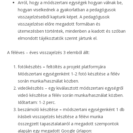
Arról, hogy a módszertani egységek hogyan válnak be,
hogyan viselkednek a gyakorlatban a pedagógusok
visszajelzéseiből kaptunk képet. A pedagógusok
visszajelzései előre megadott formában és
ütemezésben történtek, mindenben a kiadott és szóban
elmondott tájékoztatók szerint jártunk el.
A féléves – éves visszajelzés 3 elemből állt:
fotókészítés
–
feltöltés a projekt platformjára
Módszertani egységenként 1-2 fotó készítése a félév
során munka/használat közben.
videókészítés – egy kiválasztott módszertani egységről
videó készítése a félév során munka/használat közben.
Időtartam: 1-2 perc.
beszámoló készítése
–
módszertani egységenként 1 db
írásbeli visszajelzés készítése a félévi munka
összegzett tapasztalatairól a megadott szempontok
alapján egy megadott Google űrlapon: