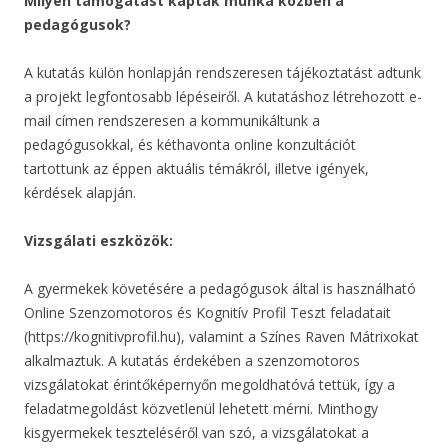
Milyen támogatást kaptak munka közben a
pedagógusok?
A kutatás külön honlapján rendszeresen tájékoztatást adtunk
a projekt legfontosabb lépéseiről. A kutatáshoz létrehozott e-
mail címen rendszeresen a kommunikáltunk a
pedagógusokkal, és kéthavonta online konzultációt
tartottunk az éppen aktuális témákról, illetve igények,
kérdések alapján.
Vizsgálati eszközök:
A gyermekek követésére a pedagógusok által is használható
Online Szenzomotoros és Kognitív Profil Teszt feladatait
(https://kognitivprofil.hu), valamint a Színes Raven Mátrixokat
alkalmaztuk. A kutatás érdekében a szenzomotoros
vizsgálatokat érintőképernyőn megoldhatóvá tettük, így a
feladatmegoldást közvetlenül lehetett mérni. Minthogy
kisgyermekek teszteléséről van szó, a vizsgálatokat a