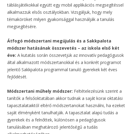
táblásjátékokkal együtt egy mobil applikációs megsegítéssel
alkalmazzuk elsős osztályokban. Vizsgáljuk, hogy mely
témaköröket milyen gyakorisággal használják a tanulás
megsegítésére.
Átfogó módszertani megújulás és a Sakkpalota
módszer hatásának összevetés – az iskola első két
éve:
A kutatás során összevetjük az innovatív pedagógusok
által alkalmazott módszertanokkal és a konkrét programot
jelentő Sakkpalota programmal tanuló gyerekek két éves
fejlődését.
Módszertani műhely módszer:
Feltételezésünk szerint a
tanítók a felsőoktatában akkor tudnak a saját korai oktatási
tapasztalataiktól eltérő módszertanokat használni, ha ezeket
saját élményként tanulhatják. A tapasztalat alapú tudás a
gyerekek és a felnőttek, különösen a pedagógusok
tanulásában meghatározó jelentőségű a tudás