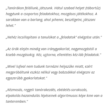
„Tanórákon felállunk, játszunk. Hátul szabad helyet (tábortűz)
hagytunk a csoportos feladatokhoz, mozgásos játékokhoz. A
sarokban van a barlang, ahol pihenni, beszélgetni, játszani
lehet.”
„Nehéz lecsillapítani a tanulókat a „feladatok” elvégzése után.”
„Az órák elején mindig van iránygyakorlat, nagymozgástól a
kisebb mozgásokig. Kéz, ujjtorna, ellentétes kéz-láb feladatok.”
„Mivel lufival nem tudunk tornázni helyszűke miatt, ezért
megpróbáltunk eszköz nélkül vagy babzsákkal elvégezni az
egyszerűbb gyakorlatokat.”
„Kézmosás, reggeli tanórakezdés, ebédelés-sorakozás,
elpakolás-hazaindulás lépéseinek algoritmusos képe kinn van a
tanteremben.”