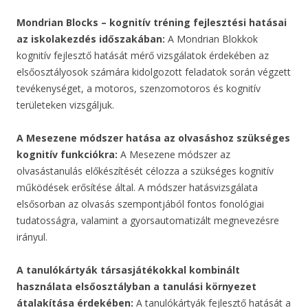
Mondrian Blocks – kognitív tréning fejlesztési hatásai
az iskolakezdés időszakában:
A Mondrian Blokkok
kognitív fejlesztő hatását mérő vizsgálatok érdekében az
elsőosztályosok számára kidolgozott feladatok során végzett
tevékenységet, a motoros, szenzomotoros és kognitív
területeken vizsgáljuk.
A Mesezene módszer hatása az olvasáshoz szükséges
kognitív funkciókra:
A Mesezene módszer az
olvasástanulás előkészítését célozza a szükséges kognitív
működések erősítése által. A módszer hatásvizsgálata
elsősorban az olvasás szempontjából fontos fonológiai
tudatosságra, valamint a gyorsautomatizált megnevezésre
irányul.
A tanulókártyák társasjátékokkal kombinált
használata elsőosztályban a tanulási környezet
átalakítása érdekében:
A tanulókártyák fejlesztő hatását a