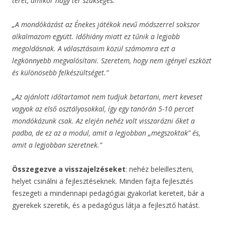
teret, amikor nagy tér szükséges.”
„A mondókázást az Énekes játékok nevű módszerrel sokszor
alkalmazom együtt. Időhiány miatt ez tűnik a legjobb
megoldásnak. A választásaim közül számomra ezt a
legkönnyebb megvalósítani. Szeretem, hogy nem igényel eszközt
és különösebb felkészültséget.”
„Az ajánlott időtartamot nem tudjuk betartani, mert keveset
vagyok az első osztályosokkal, így egy tanórán 5-10 percet
mondókázunk csak. Az elején nehéz volt visszarázni őket a
padba, de ez az a modul, amit a legjobban „megszoktak” és,
amit a legjobban szeretnek.”
Összegezve a visszajelzéseket
: nehéz beleilleszteni,
helyet csinálni a fejlesztéseknek. Minden fajta fejlesztés
feszegeti a mindennapi pedagógiai gyakorlat kereteit, bár a
gyerekek szeretik, és a pedagógus látja a fejlesztő hatást.