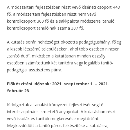
A módszertani fejlesztésben részt vevő kísérleti csoport 443
fő, a módszertani fejlesztésben részt nem vevő
kontrollcsoport 300 fő és a sakkpalota módszerrel tanuló
kontrollcsoport tanulóinak száma 307 fő.
A kutatás során nehézséget okozotta pedagógushiány, főleg
a kisebb létszámú településeken, ahol több esetben nincsen
„tanító duó”, miközben a kutatásban minden osztály
esetében számítottunk két tanítóra vagy legalább tanító-
pedagógiai asszisztens párra.
Előkészítési időszak: 2021. szeptember 1. – 2021.
február 28.
Kidolgoztuk a tanulási környezet fejlesztését segítő
interdiszciplináris ismertető anyagokat. A kutatásban részt
vevő iskolák és tanítók megkeresése megtörtént.
Megkezdődött a tanító párok felkészítése a kutatásra,