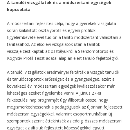
A tanulói vizsgálatok és a módszertani egységek
kapcsolata
A módszertani fejlesztés célja, hogy a gyerekek vizsgálata
során kialakított osztályprofil és egyéni profilok
figyelembevételével tudjon a tanító módszertant választani a
tanításához. Az első évi vizsgálatok után a tanítók
visszajelzést kaptak az osztályukról a Szenzomotoros és
Kognitív Profil Teszt adatai alapján elért tanuló fejlettségről.
A tanulói vizsgálatok eredményei feltárták a vizsgált tanulók
és tanulócsoportok erősségeit és a gyengeségeit, ezért a
következő évi módszertani egységek kiválasztásakor már
lehetséges ezeket figyelembe venni. A június 27-ei
felkészülési nap programját úgy állítottuk össze, hogy
megismerkedhessenek a pedagógusok az újonnan fejlesztett
módszertan egységekkel, valamint csoportmunkában új
szempontok szerint áttekintsék az eddigi összes módszertani
egységet az általuk fejlesztett képességekkel együtt.