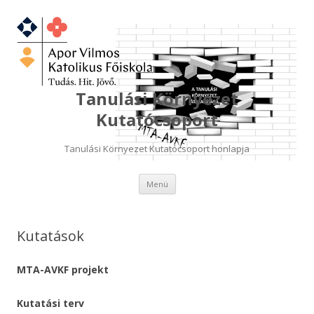
Tanulási Környezet
Kutatócsoport
Tanulási Környezet Kutatócsoport honlapja
Kilépés
Menü
a
tartalomba
Kutatások
MTA-AVKF projekt
Kutatási terv