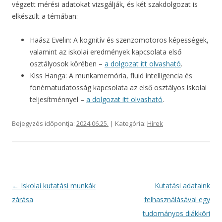
végzett mérési adatokat vizsgálják, és két szakdolgozat is
elkészült a témában:
Haász Evelin: A kognitív és szenzomotoros képességek,
valamint az iskolai eredmények kapcsolata első
osztályosok körében –
a dolgozat itt olvasható
.
Kiss Hanga: A munkamemória, fluid intelligencia és
fonématudatosság kapcsolata az első osztályos iskolai
teljesítménnyel –
a dolgozat itt olvasható
.
Bejegyzés időpontja:
2024.06.25.
| Kategória:
Hírek
Bejegyzés
←
Iskolai kutatási munkák
Kutatási adataink
navigáció
zárása
felhasználásával egy
tudományos diákköri