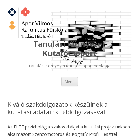
Tanulási Környezet
Kutatócsoport
Tanulási Környezet Kutatócsoport honlapja
Kilépés
Menü
a
tartalomba
Kiváló szakdolgozatok készülnek a
kutatási adataink feldolgozásával
Az ELTE pszichológia szakos diákjai a kutatási projektünkben
alkalmazott Szenzomotoros és Kognitív Profil Teszttel