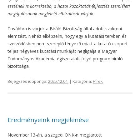
esetének is korrektebb, a hazai közoktatás-fejlesztés szemléleti
megújulásának megfelelő elbírálását várjuk.
Továbbra is várjuk a Bíráló Bizottság által adott szakmai
elemzést. Nehéz elképzelni, hogy egy a kutatási tervben és
szerződésben nem szereplő tényező miatt a kutató csoport
teljes négyéves kutatási munkáját negligálja a Magyar
Tudományos Akadémia égisze alatt folyó program bíráló
bizottsága.
Bejegyzés időpontja:
2025.12.04.
| Kategória:
Hírek
Eredményeink megjelenése
November 13-án, a szegedi ONK-n megtartott