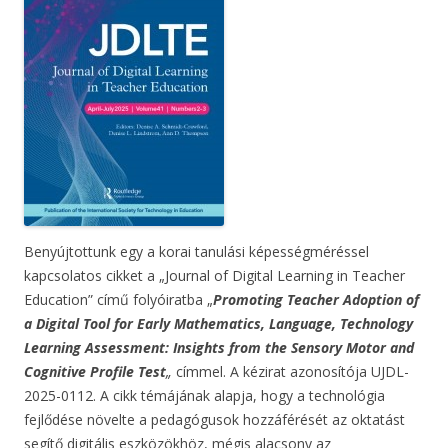
Benyújtottunk egy a korai tanulási képességméréssel
kapcsolatos cikket a „Journal of Digital Learning in Teacher
Education” című folyóiratba „
Promoting Teacher Adoption of
a Digital Tool for Early Mathematics, Language, Technology
Learning Assessment: Insights from the Sensory Motor and
Cognitive Profile Test
„
címmel. A kézirat azonosítója UJDL-
2025-0112. A cikk témájának alapja, hogy a technológia
fejlődése növelte a pedagógusok hozzáférését az oktatást
segítő digitális eszközökhöz, mégis alacsony az