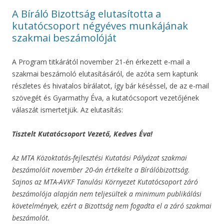
A Bíráló Bizottság elutasította a
kutatócsoport négyéves munkájának
szakmai beszámolóját
A Program titkárától november 21-én érkezett e-mail a
szakmai beszámoló elutasításáról, de azóta sem kaptunk
részletes és hivatalos bírálatot, így bár késéssel, de az e-mail
szövegét és Gyarmathy Éva, a kutatócsoport vezetőjének
válaszát ismertetjük. Az elutasítás:
Tisztelt Kutatócsoport Vezető, Kedves Éva!
Az MTA Közoktatás-fejlesztési Kutatási Pályázat szakmai
beszámolóit november 20-án értékelte a Bírálóbizottság.
Sajnos az MTA-AVKF Tanulási Környezet Kutatócsoport záró
beszámolója alapján nem teljesültek a minimum publikálási
követelmények, ezért a Bizottság nem fogadta el a záró szakmai
beszámolót.