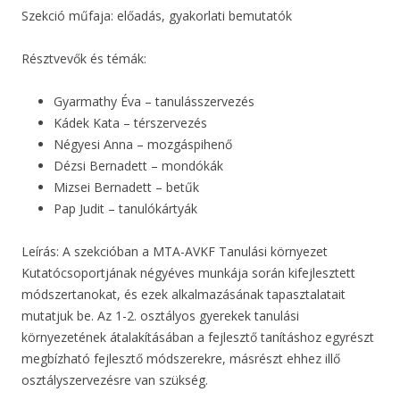
Szekció műfaja: előadás, gyakorlati bemutatók
Résztvevők és témák:
Gyarmathy Éva – tanulásszervezés
Kádek Kata – térszervezés
Négyesi Anna – mozgáspihenő
Dézsi Bernadett – mondókák
Mizsei Bernadett – betűk
Pap Judit – tanulókártyák
Leírás: A szekcióban a MTA-AVKF Tanulási környezet
Kutatócsoportjának négyéves munkája során kifejlesztett
módszertanokat, és ezek alkalmazásának tapasztalatait
mutatjuk be. Az 1-2. osztályos gyerekek tanulási
környezetének átalakításában a fejlesztő tanításhoz egyrészt
megbízható fejlesztő módszerekre, másrészt ehhez illő
osztályszervezésre van szükség.