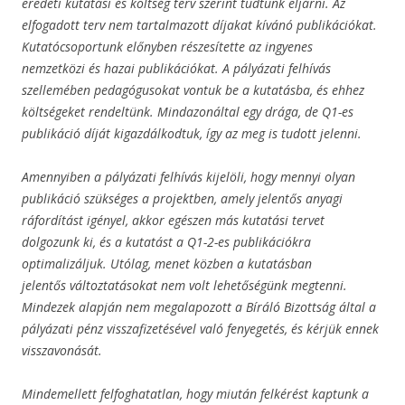
eredeti kutatási és költség terv szerint tudtunk eljárni. Az
elfogadott terv nem tartalmazott díjakat kívánó publikációkat.
Kutatócsoportunk előnyben részesítette az ingyenes
nemzetközi és hazai publikációkat. A pályázati felhívás
szellemében pedagógusokat vontuk be a kutatásba, és ehhez
költségeket rendeltünk. Mindazonáltal egy drága, de Q1-es
publikáció díját kigazdálkodtuk, így az meg is tudott jelenni.
Amennyiben a pályázati felhívás kijelöli, hogy mennyi olyan
publikáció szükséges a projektben, amely jelentős anyagi
ráfordítást igényel, akkor egészen más kutatási tervet
dolgozunk ki, és a kutatást a Q1-2-es publikációkra
optimalizáljuk. Utólag, menet közben a kutatásban
jelentős változtatásokat nem volt lehetőségünk megtenni.
Mindezek alapján nem megalapozott a Bíráló Bizottság által a
pályázati pénz visszafizetésével való fenyegetés, és kérjük ennek
visszavonását.
Mindemellett felfoghatatlan, hogy miután felkérést kaptunk a