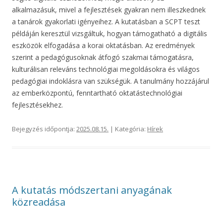
alkalmazásuk, mivel a fejlesztések gyakran nem illeszkednek
a tanárok gyakorlati igényeihez. A kutatásban a SCPT teszt
példáján keresztül vizsgáltuk, hogyan támogatható a digitális
eszközök elfogadása a korai oktatásban. Az eredmények
szerint a pedagógusoknak átfogó szakmai támogatásra,
kulturálisan releváns technológiai megoldásokra és világos
pedagógiai indoklásra van szükségük. A tanulmány hozzájárul
az emberközpontú, fenntartható oktatástechnológiai
fejlesztésekhez.
Bejegyzés időpontja:
2025.08.15.
| Kategória:
Hírek
A kutatás módszertani anyagának
közreadása