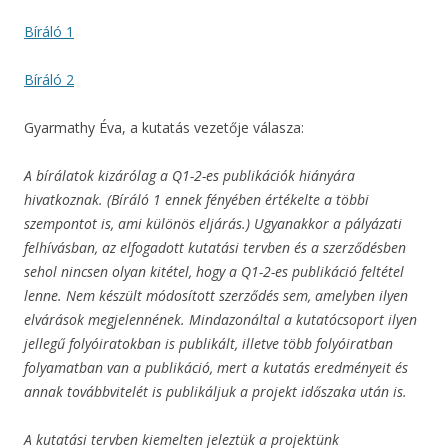
Bíráló 1
Bíráló 2
Gyarmathy Éva, a kutatás vezetője válasza:
A bírálatok kizárólag a Q1-2-es publikációk hiányára
hivatkoznak. (Bíráló 1 ennek fényében értékelte a többi
szempontot is, ami különös eljárás.) Ugyanakkor a pályázati
felhívásban, az elfogadott kutatási tervben és a szerződésben
sehol nincsen olyan kitétel, hogy a Q1-2-es publikáció feltétel
lenne. Nem készült módosított szerződés sem, amelyben ilyen
elvárások megjelennének. Mindazonáltal a kutatócsoport ilyen
jellegű folyóiratokban is publikált, illetve több folyóiratban
folyamatban van a publikáció, mert a kutatás eredményeit és
annak továbbvitelét is publikáljuk a projekt időszaka után is.
A kutatási tervben kiemelten jeleztük a projektünk