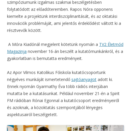
szimpóziumunk izgalmas szakmai beszélgetésben
folytatódott az előadóteremben. Rapos Nóra opponens
kiemelte a projektünk interdiszciplinaritását, és az oktatási
innovációk problémáját, ami jelentős érdeklődést váltott ki a
résztvevők között.
A Móra Kiadónál megjelent kötetünk nyomán a
TV2 Életmód
Magazinja
november 16-án beszélt a kutatómunkánkról, és a
gyakorlatban is bemutatta eredményeit.
Az Apor Vilmos Katolikus Főiskola kutatócsoportunk
négyéves munkáját ismertetendő
sajtóanyagot
adott ki.
Ennek nyomán Gyarmathy Éva több rádiós interjúban
mutatta be a kutatásunkat. Például november 21-én a Spirit
FM rádióban Rónai Egonnal a kutatócsoport eredményeiről
és azoknak, a közoktatás szempontjából lényeges
aspektusairól beszélgetett.