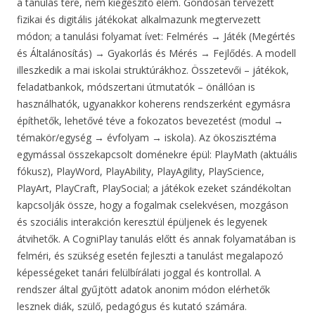
a tanulás tere, nem kiegészítő elem. Gondosan tervezett
fizikai és digitális játékokat alkalmazunk megtervezett
módon; a tanulási folyamat ívet: Felmérés → Játék (Megértés
és Általánosítás) → Gyakorlás és Mérés → Fejlődés. A modell
illeszkedik a mai iskolai struktúrákhoz. Összetevői – játékok,
feladatbankok, módszertani útmutatók – önállóan is
használhatók, ugyanakkor koherens rendszerként egymásra
építhetők, lehetővé téve a fokozatos bevezetést (modul →
témakör/egység → évfolyam → iskola). Az ökoszisztéma
egymással összekapcsolt doménekre épül: PlayMath (aktuális
fókusz), PlayWord, PlayAbility, PlayAgility, PlayScience,
PlayArt, PlayCraft, PlaySocial; a játékok ezeket szándékoltan
kapcsolják össze, hogy a fogalmak cselekvésen, mozgáson
és szociális interakción keresztül épüljenek és legyenek
átvihetők. A CogniPlay tanulás előtt és annak folyamatában is
felméri, és szükség esetén fejleszti a tanulást megalapozó
képességeket tanári felülbírálati joggal és kontrollal. A
rendszer által gyűjtött adatok anonim módon elérhetők
lesznek diák, szülő, pedagógus és kutató számára.