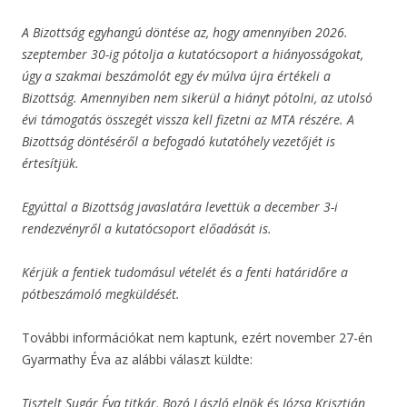
A Bizottság egyhangú döntése az, hogy amennyiben 2026.
szeptember 30-ig pótolja a kutatócsoport a hiányosságokat,
úgy a szakmai beszámolót egy év múlva újra értékeli a
Bizottság. Amennyiben nem sikerül a hiányt pótolni, az utolsó
évi támogatás összegét vissza kell fizetni az MTA részére. A
Bizottság döntéséről a befogadó kutatóhely vezetőjét is
értesítjük.
Egyúttal a Bizottság javaslatára levettük a december 3-i
rendezvényről a kutatócsoport előadását is.
Kérjük a fentiek tudomásul vételét és a fenti határidőre a
pótbeszámoló megküldését.
További információkat nem kaptunk, ezért november 27-én
Gyarmathy Éva az alábbi választ küldte:
Tisztelt Sugár Éva titkár, Bozó László elnök és Józsa Krisztián