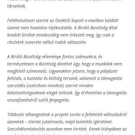
társelnök,
Feltételezésem szerint az Önöktől kapott e-mailben küldött
üzenet nem hivatalos tájékoztatás. A Bíráló Bizottság által
kiadott bírálat mindezidáig nem érkezett meg, így csak a
részletek ismerete nélkül tudok válaszolni.
A Bíráló Bizottság véleménye fontos számunkra, és
természetesen a Bizottság dönthet úgy, hogy a munkánk nem
megfelelő színvonalú. Ugyanakkor jelzem, hogy a pályázati
felhívás, a kutatási és költség tervünk, valamint a támogatási
szerződés (csatoltam mindezt) szerint minden
kötelezettségünknek eleget tettünk. Így érthetetlen a támogatás
visszafizetéséről szóló fenyegetés.
Többször elhangzottak a projekt során a feltételek változásáról
üzenetek – eleinte jutalmazás, majd büntetés ígéretével.
Szerződésmódosítás azonban nem történt. Ennek hiányában az