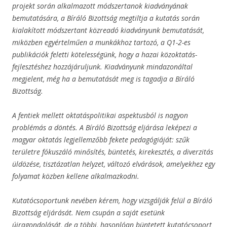
projekt során alkalmazott módszertanok kiadványának
bemutatására, a Bíráló Bizottság megtiltja a kutatás során
kialakított módszertant közreadó kiadványunk bemutatását,
miközben egyértelműen a munkákhoz tartozó, a Q1-2-es
publikációk feletti kötelességünk, hogy a hazai közoktatás-
fejlesztéshez hozzájáruljunk. Kiadványunk mindazonáltal
megjelent, még ha a bemutatását meg is tagadja a Bíráló
Bizottság.
A fentiek mellett oktatáspolitikai aspektusból is nagyon
problémás a döntés. A Bíráló Bizottság eljárása leképezi a
magyar oktatás legjellemzőbb fekete pedagógiáját: szűk
területre fókuszáló minősítés, büntetés, kirekesztés, a diverzitás
üldözése, tisztázatlan helyzet, változó elvárások, amelyekhez egy
folyamat közben kellene alkalmazkodni.
Kutatócsoportunk nevében kérem, hogy vizsgálják felül a Bíráló
Bizottság eljárását. Nem csupán a saját esetünk
újragondolását, de a többi, hasonlóan büntetett kutatócsoport