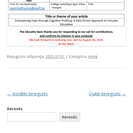
Bejegyzés időpontja:
2025.07.01.
| Kategória:
Hírek
Bejegyzés
←
Korábbi bejegyzés
Újabb bejegyzés
→
navigáció
Keresés
Keresés