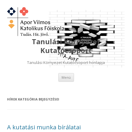
Tanulási Környezet
Kutatócsoport
Tanulási Környezet Kutatócsoport honlapja
Kilépés
Menü
a
tartalomba
HÍREK
KATEGÓRIA BEJEGYZÉSEI
A kutatási munka bírálatai