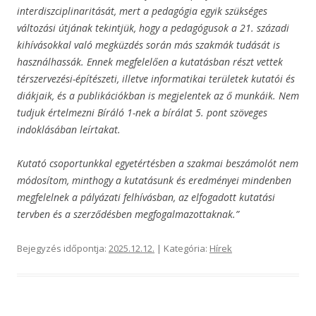
interdiszciplinaritását, mert a pedagógia egyik szükséges
változási útjának tekintjük, hogy a pedagógusok a 21. századi
kihívásokkal való megküzdés során más szakmák tudását is
használhassák. Ennek megfelelően a kutatásban részt vettek
térszervezési-építészeti, illetve informatikai területek kutatói és
diákjaik, és a publikációkban is megjelentek az ő munkáik. Nem
tudjuk értelmezni Bíráló 1-nek a bírálat 5. pont szöveges
indoklásában leírtakat.
Kutató csoportunkkal egyetértésben a szakmai beszámolót nem
módosítom, minthogy a kutatásunk és eredményei mindenben
megfelelnek a pályázati felhívásban, az elfogadott kutatási
tervben és a szerződésben megfogalmazottaknak.”
Bejegyzés időpontja:
2025.12.12.
| Kategória:
Hírek