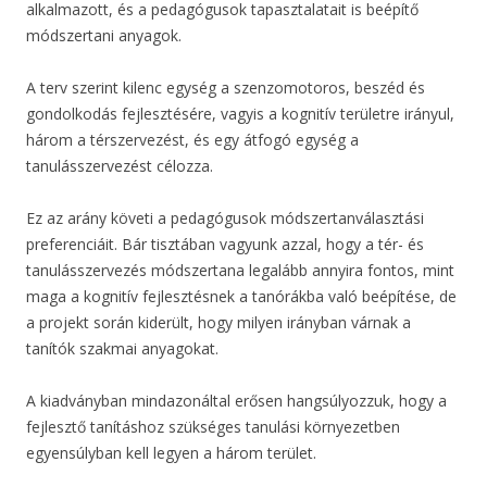
alkalmazott, és a pedagógusok tapasztalatait is beépítő
módszertani anyagok.
A terv szerint kilenc egység a szenzomotoros, beszéd és
gondolkodás fejlesztésére, vagyis a kognitív területre irányul,
három a térszervezést, és egy átfogó egység a
tanulásszervezést célozza.
Ez az arány követi a pedagógusok módszertanválasztási
preferenciáit. Bár tisztában vagyunk azzal, hogy a tér- és
tanulásszervezés módszertana legalább annyira fontos, mint
maga a kognitív fejlesztésnek a tanórákba való beépítése, de
a projekt során kiderült, hogy milyen irányban várnak a
tanítók szakmai anyagokat.
A kiadványban mindazonáltal erősen hangsúlyozzuk, hogy a
fejlesztő tanításhoz szükséges tanulási környezetben
egyensúlyban kell legyen a három terület.