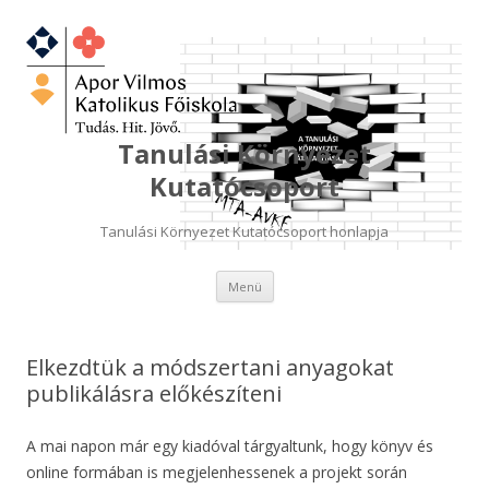
Tanulási Környezet
Kutatócsoport
Tanulási Környezet Kutatócsoport honlapja
Kilépés
Menü
a
tartalomba
Elkezdtük a módszertani anyagokat
publikálásra előkészíteni
A mai napon már egy kiadóval tárgyaltunk, hogy könyv és
online formában is megjelenhessenek a projekt során