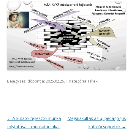
Bejegyzés időpontja:
2025.02.25.
| Kategória:
Hírek
Bejegyzés
←
A kutató-fejlesztő munka
Megalakultak az új pedagógus
navigáció
folytatása – munkatársakat
kutatócsoportok
→