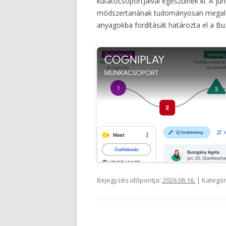
kutatócsoportjaival egészülnek ki. A jú
módszertanának tudományosan megalapo
anyagokba fordítását határozta el a B
Bejegyzés időpontja:
2026.06.16.
| Kategór