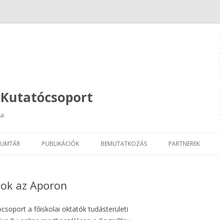
 Kutatócsoport
ja
Kilépés
a
UMTÁR
PUBLIKÁCIÓK
BEMUTATKOZÁS
PARTNEREK
tartalomba
tok az Aporon
oport a főiskolai oktatók tudásterületi