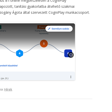
nius 8-i online megbeszélésen a CogniPlay
zott, tanítási gyakorlatba átvihető szakmai
uzogány Ágota által szervezett CogniPlay munkacsoport.
ia:
Hírek