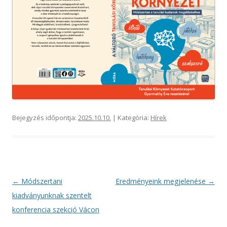
Bejegyzés időpontja:
2025.10.10.
| Kategória:
Hírek
Bejegyzés
←
Módszertani
Eredményeink megjelenése
→
navigáció
kiadványunknak szentelt
konferencia szekció Vácon