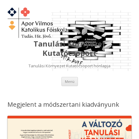
Tanulási Környezet
Kutatócsoport
Tanulási Környezet Kutatócsoport honlapja
Kilépés
Menü
a
tartalomba
Megjelent a módszertani kiadványunk