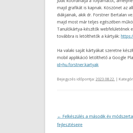
Judit koordinálja a folyamatot, amelyne
majd grafikát is kapnak. Köszönet az 
diákjainak, akik dr. Forstner Bertalan v
majd most már teljes egészében működő
Tanulókártya-készítők webfelületének e
továbbra is letölthetők a kártyák:
https:
Ha valaki saját kártyákat szeretne készí
mobil applikáció letölthető a Google Pl
id=hu.forstner.kartyak
Bejegyzés időpontja:
2023.08.22.
| Kategór
Bejegyzés
←
Felkészülés a második év módszerta
navigáció
fejlesztéseire