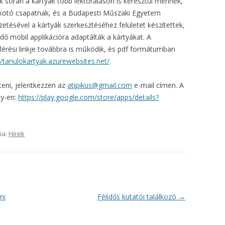
k során a kártyák több lektoráláson is keresztül mennek,
alkotó csapatnak, és a Budapesti Műszaki Egyetem
ezetésével a kártyák szerkesztéséhez felületet készítettek,
 mobil applikációra adaptálták a kártyákat. A
lérési linkje továbbra is működik, és pdf formátumban
//tanulokartyak.azurewebsites.net/
teni, jelentkezzen az
atipikus@gmail.com
e-mail címen. A
ay-en
:
https://play.google.com/store/apps/details?
ia:
Hírek
ni
Félidős kutatói találkozó
→