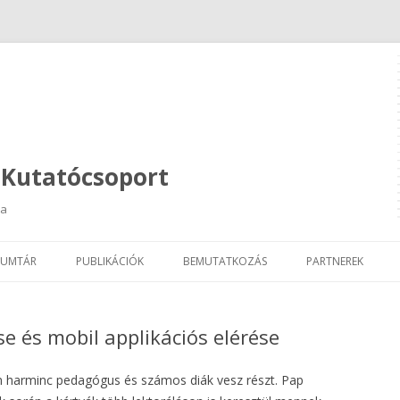
 Kutatócsoport
ja
Kilépés
a
UMTÁR
PUBLIKÁCIÓK
BEMUTATKOZÁS
PARTNEREK
tartalomba
e és mobil applikációs elérése
 harminc pedagógus és számos diák vesz részt. Pap