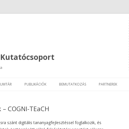
 Kutatócsoport
ja
Kilépés
a
UMTÁR
PUBLIKÁCIÓK
BEMUTATKOZÁS
PARTNEREK
tartalomba
nk – COGNI-TEaCH
 szánt digitális tananyagfejlesztéssel foglalkozik, és