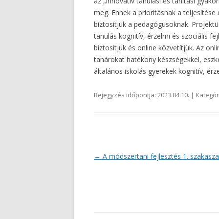
az „innovatív tanulási és tanítási gyako
meg. Ennek a prioritásnak a teljesítése
biztosítjuk a pedagógusoknak. Projektü
tanulás kognitív, érzelmi és szociális f
biztosítjuk és online közvetítjük. Az on
tanárokat hatékony készségekkel, eszkö
általános iskolás gyerekek kognitív, érz
Bejegyzés időpontja:
2023.04.10.
| Kategór
Bejegyzés
←
A módszertani fejlesztés 1. szakasza 
navigáció