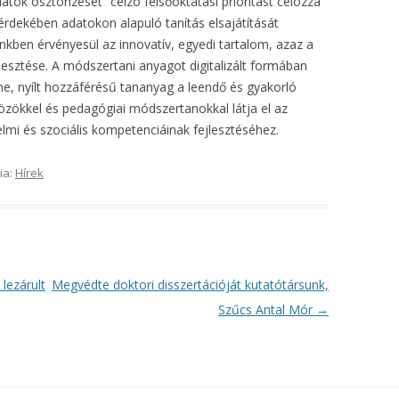
rlatok ösztönzését” célzó felsőoktatási prioritást célozza
 érdekében adatokon alapuló tanítás elsajátítását
nkben érvényesül az innovatív, egyedi tartalom, azaz a
ejlesztése. A módszertani anyagot digitalizált formában
line, nyílt hozzáférésű tananyag a leendő és gyakorló
zökkel és pedagógiai módszertanokkal látja el az
elmi és szociális kompetenciáinak fejlesztéséhez.
ia:
Hírek
lezárult
Megvédte doktori disszertációját kutatótársunk,
Szűcs Antal Mór
→