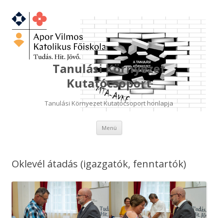
Tanulási Környezet
Kutatócsoport
Tanulási Környezet Kutatócsoport honlapja
Kilépés
Menü
a
tartalomba
Oklevél átadás (igazgatók, fenntartók)