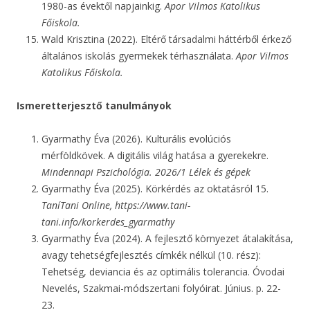
1980-as évektől napjainkig.
Apor Vilmos Katolikus
Főiskola.
Wald Krisztina (2022). Eltérő társadalmi háttérből érkező
általános iskolás gyermekek térhasználata.
Apor Vilmos
Katolikus Főiskola.
Ismeretterjesztő tanulmányok
Gyarmathy Éva (2026). Kulturális evolúciós
mérföldkövek. A digitális világ hatása a gyerekekre.
Mindennapi Pszichológia.
2026/1 Lélek és gépek
Gyarmathy Éva (2025). Körkérdés az oktatásról 15.
TaníTani Online, https://www.tani-
tani.info/korkerdes_gyarmathy
Gyarmathy Éva (2024). A fejlesztő környezet átalakítása,
avagy tehetségfejlesztés címkék nélkül (10. rész):
Tehetség, deviancia és az optimális tolerancia. Óvodai
Nevelés, Szakmai-módszertani folyóirat. Június. p. 22-
23.