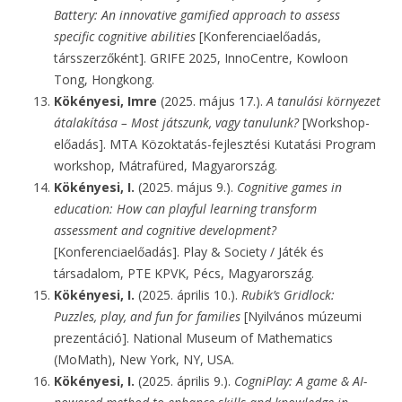
Battery: An innovative gamified approach to assess
specific cognitive abilities
[Konferenciaelőadás,
társszerzőként]. GRIFE 2025, InnoCentre, Kowloon
Tong, Hongkong.
Kökényesi, Imre
(2025. május 17.).
A tanulási környezet
átalakítása – Most játszunk, vagy tanulunk?
[Workshop-
előadás]. MTA Közoktatás-fejlesztési Kutatási Program
workshop, Mátrafüred, Magyarország.
Kökényesi, I.
(2025. május 9.).
Cognitive games in
education: How can playful learning transform
assessment and cognitive development?
[Konferenciaelőadás]. Play & Society / Játék és
társadalom, PTE KPVK, Pécs, Magyarország.
Kökényesi, I.
(2025. április 10.).
Rubik’s Gridlock:
Puzzles, play, and fun for families
[Nyilvános múzeumi
prezentáció]. National Museum of Mathematics
(MoMath), New York, NY, USA.
Kökényesi, I.
(2025. április 9.).
CogniPlay: A game & AI-