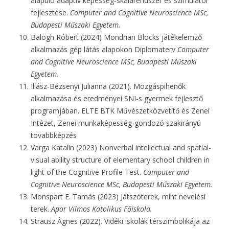
alapuló adaptív képesség-skálarendszer és szimulátor
fejlesztése.
Computer and Cognitive Neuroscience MSc,
Budapesti Műszaki Egyetem.
Balogh Róbert (2024) Mondrian Blocks játékelemző
alkalmazás gép látás alapokon Diplomaterv
Computer
and Cognitive Neuroscience MSc, Budapesti Műszaki
Egyetem.
Iliász-Bézsenyi Julianna (2021). Mozgáspihenők
alkalmazása és eredményei SNI-s gyermek fejlesztő
programjában. ELTE BTK Művészetközvetítő és Zenei
Intézet, Zenei munkaképesség-gondozó szakirányú
tovabbképzés
Varga Katalin (2023) Nonverbal intellectual and spatial-
visual ability structure of elementary school children in
light of the Cognitive Profile Test.
Computer and
Cognitive Neuroscience MSc, Budapesti Műszaki Egyetem.
Monspart E. Tamás (2023) Játszóterek, mint nevelési
terek.
Apor Vilmos Katolikus Főiskola.
Strausz Ágnes (2022). Vidéki iskolák térszimbolikája az