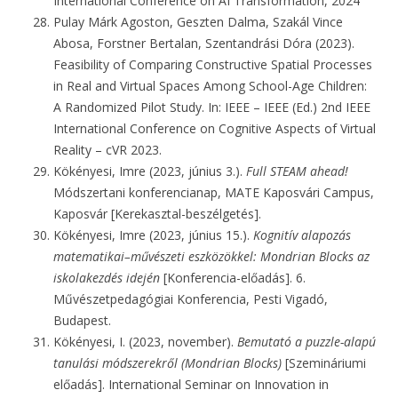
International Conference on AI Transformation, 2024
Pulay Márk Agoston, Geszten Dalma, Szakál Vince
Abosa, Forstner Bertalan, Szentandrási Dóra (2023).
Feasibility of Comparing Constructive Spatial Processes
in Real and Virtual Spaces Among School-Age Children:
A Randomized Pilot Study. In: IEEE – IEEE (Ed.) 2nd IEEE
International Conference on Cognitive Aspects of Virtual
Reality – cVR 2023.
Kökényesi, Imre (2023, június 3.).
Full STEAM ahead!
Módszertani konferencianap, MATE Kaposvári Campus,
Kaposvár [Kerekasztal-beszélgetés].
Kökényesi, Imre (2023, június 15.).
Kognitív alapozás
matematikai–művészeti eszközökkel: Mondrian Blocks az
iskolakezdés idején
[Konferencia-előadás]. 6.
Művészetpedagógiai Konferencia, Pesti Vigadó,
Budapest.
Kökényesi, I. (2023, november).
Bemutató a puzzle-alapú
tanulási módszerekről (Mondrian Blocks)
[Szemináriumi
előadás]. International Seminar on Innovation in