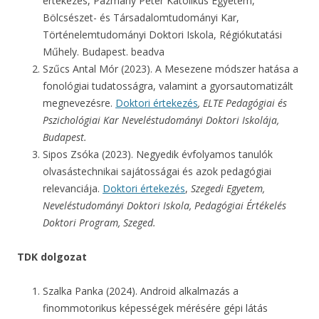
értekezés, Pázmány Péter Katolikus Egyetem,
Bölcsészet- és Társadalomtudományi Kar,
Történelemtudományi Doktori Iskola, Régiókutatási
Műhely. Budapest. beadva
Szűcs Antal Mór (2023). A Mesezene módszer hatása a
fonológiai tudatosságra, valamint a gyorsautomatizált
megnevezésre.
Doktori értekezés
, ELTE Pedagógiai és
Pszichológiai Kar Neveléstudományi Doktori Iskolája,
Budapest.
Sipos Zsóka (2023). Negyedik évfolyamos tanulók
olvasástechnikai sajátosságai és azok pedagógiai
relevanciája.
Doktori értekezés
,
Szegedi Egyetem,
Neveléstudományi Doktori Iskola, Pedagógiai Értékelés
Doktori Program, Szeged.
TDK dolgozat
Szalka Panka (2024). Android alkalmazás a
finommotorikus képességek mérésére gépi látás