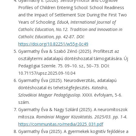
Gyarmathy E. (2026). Sensory-motor and Cognitive
Profiles of Children Entering School: School Readiness
and the Impact of Settlement Size During the First Two
Years of Schooling.
EducA, International Journal of
Catholic Education, No.12. Tradition and Innovation in
Catholic Education,
pp. 42-87. DOI:
https://doi.org/10.82251/w55g-0c49
Gyarmathy Éva & Szabó Zénó (2025). Profilteszt az
osztálytermi adatalapú döntéshozatal támogatására. Új
Pedagógiai Szemle. 75. 09–10. sz., 50–73. DOI:
10.71157/upsz.2025.09-10.04
Gyarmathy Éva (2025). Neurodiverzitás, adatalapú
döntéshozatal és tehetségfejlesztés.
Katedra,
Szlovákiai Magyar Pedagóguslap
. XXXII. évfolyam, 5-6.
szám.
Gyarmathy Éva & Nagy Szilárd (2025). A neuromítoszok
mítosza.
Romániai Magyar Közoktatás. 2025/03. pp. 1-4.
https://communitas.ro/media/2025_031.pdf
Gyarmathy Éva (2025). A gyermekek kognitív fejlődése a