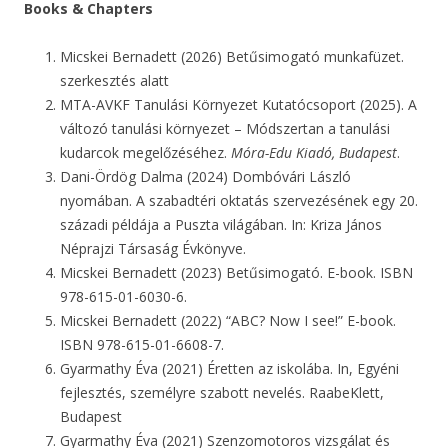
Books & Chapters
Micskei Bernadett (2026) Betűsimogató munkafüzet.
szerkesztés alatt
MTA-AVKF Tanulási Környezet Kutatócsoport (2025). A
változó tanulási környezet – Módszertan a tanulási
kudarcok megelőzéséhez.
Móra-Edu Kiadó, Budapest
.
Dani-Ördög Dalma (2024) Dombóvári László
nyomában. A szabadtéri oktatás szervezésének egy 20.
századi példája a Puszta világában. In: Kriza János
Néprajzi Társaság Évkönyve.
Micskei Bernadett (2023) Betűsimogató. E-book. ISBN
978-615-01-6030-6.
Micskei Bernadett (2022) “ABC? Now I see!” E-book.
ISBN 978-615-01-6608-7.
Gyarmathy Éva (2021) Éretten az iskolába. In, Egyéni
fejlesztés, személyre szabott nevelés. RaabeKlett,
Budapest
Gyarmathy Éva (2021) Szenzomotoros vizsgálat és