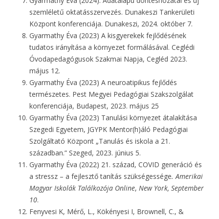
Gyarmathy Éva (2024). Adatalapú döntéshozatal és új
szemléletű oktatásszervezés. Dunakeszi Tankerületi
Központ konferenciája. Dunakeszi, 2024. október 7.
Gyarmathy Éva (2023) A kisgyerekek fejlődésének
tudatos irányítása a környezet formálásával. Ceglédi
Óvodapedagógusok Szakmai Napja, Cegléd 2023.
május 12.
Gyarmathy Éva (2023) A neuroatipikus fejlődés
természetes. Pest Megyei Pedagógiai Szakszolgálat
konferenciája, Budapest, 2023. május 25
Gyarmathy Éva (2023) Tanulási környezet átalakítása
Szegedi Egyetem, JGYPK Mentor(h)áló Pedagógiai
Szolgáltató Központ „Tanulás és iskola a 21.
században.” Szeged, 2023. június 5.
Gyarmathy Éva (2022) 21. század, COVID generáció és
a stressz – a fejlesztő tanítás szükségessége
. Amerikai
Magyar Iskolák Találkozója Online
,
New York, September
10
.
Fenyvesi K, Mérő, L., Kökényesi I, Brownell, C., &