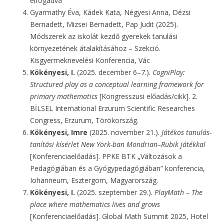
elfogadva
Gyarmathy Éva, Kádek Kata, Négyesi Anna, Dézsi
Bernadett, Mizsei Bernadett, Pap Judit (2025).
Módszerek az iskolát kezdő gyerekek tanulási
környezetének átalakításához – Szekció.
Kisgyermeknevelési Konferencia, Vác
Kökényesi, I.
(2025. december 6–7.).
CogniPlay:
Structured play as a conceptual learning framework for
primary mathematics
[Kongresszusi előadás/cikk]. 2.
BİLSEL International Erzurum Scientific Researches
Congress, Erzurum, Törökország.
Kökényesi, Imre
(2025. november 21.).
Játékos tanulás-
tanítási kísérlet New York-ban Mondrian–Rubik játékkal
[Konferenciaelőadás]. PPKE BTK „Változások a
Pedagógiában és a Gyógypedagógiában” konferencia,
Iohanneum, Esztergom, Magyarország.
Kökényesi, I.
(2025. szeptember 29.).
PlayMath – The
place where mathematics lives and grows
[Konferenciaelőadás]. Global Math Summit 2025, Hotel