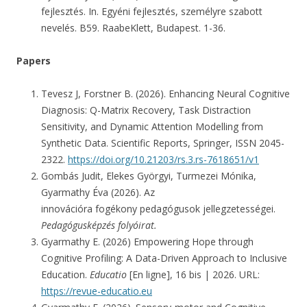
fejlesztés. In. Egyéni fejlesztés, személyre szabott
nevelés. B59. RaabeKlett, Budapest. 1-36.
Papers
Tevesz J, Forstner B. (2026). Enhancing Neural Cognitive
Diagnosis: Q-Matrix Recovery, Task Distraction
Sensitivity, and Dynamic Attention Modelling from
Synthetic Data. Scientific Reports, Springer, ISSN 2045-
2322.
https://doi.org/10.21203/rs.3.rs-7618651/v1
Gombás Judit, Elekes Györgyi, Turmezei Mónika,
Gyarmathy Éva (2026). Az
innovációra fogékony pedagógusok jellegzetességei.
Pedagógusképzés folyóirat.
Gyarmathy E. (2026) Empowering Hope through
Cognitive Profiling: A Data-Driven Approach to Inclusive
Education.
Educatio
[En ligne], 16 bis | 2026. URL:
https://revue-educatio.eu