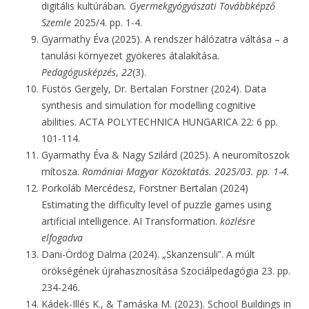
digitális kultúrában
. Gyermekgyógyászati Továbbképző
Szemle
2025/4. pp. 1-4.
Gyarmathy Éva (2025). A rendszer hálózatra váltása – a
tanulási környezet gyökeres átalakítása
.
Pedagógusképzés
,
22
(3).
Füstös Gergely, Dr. Bertalan Forstner (2024). Data
synthesis and simulation for modelling cognitive
abilities. ACTA POLYTECHNICA HUNGARICA 22: 6 pp.
101-114.
Gyarmathy Éva & Nagy Szilárd (2025). A neuromítoszok
mítosza.
Romániai Magyar Közoktatás. 2025/03. pp. 1-4.
Porkoláb Mercédesz, Forstner Bertalan (2024)
Estimating the difficulty level of puzzle games using
artificial intelligence. AI Transformation.
közlésre
elfogadva
Dani-Ördög Dalma (2024). „Skanzensuli”. A múlt
örökségének újrahasznosítása Szociálpedagógia 23. pp.
234-246.
Kádek-Illés K., & Tamáska M. (2023). School Buildings in