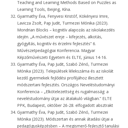
Teaching and Learning Methods Based on Puzzles as
Learning Tools, Beijing, Kína.
Gyarmathy Éva, Fenyvesi Kristóf, Kökényesi Imre,
Lavicza Zsolt, Pap Judit, Turmezei Mónika (2023).
Mondrian Blocks – kognitív alapozás az iskolakezdés
idején. „A művészet ereje – kifejezés, alkotás,
gyógyítás, kognitív és érzelmi fejlesztés” 6.
Művészetpedagógiai Konferencia. Magyar
Képzőművészeti Egyetem és ELTE, június 14-16.
Gyarmathy Éva, Pap Judit, Szabó Zénó, Turmezei
Mónika (2023). Települések lélekszáma és az iskolát
kezdő gyermekek fejlődési profiljához illesztett
módszertani fejlesztés. Országos Neveléstudományi
Konferencia – „Elkötelezettség és rugalmasság: a
neveléstudomány útjai az átalakuló világban.” ELTE
PPK, Budapest, október 26-28. elfogadott absztrakt
Gyarmathy Éva, Pap Judit, Szabó Zénó, Turmezei
Mónika (2023). Módszertan és annak átadási útjai a
pedagógusképzésben – A megismerő-fejlesztő tanulási