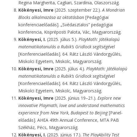
Regina Margherita, Cagliari, Szardínia, Olaszország.
Kökényesi, Imre
(2025. szeptember 22.).
A Mondrian
Blocks alkalmazása az oktatásban
[Pedagógiai
konferenciaelőadás]. „Svédasztalos” pedagógiai
konferencia, Kispréposti Palota, Vác, Magyarország.
Kökényesi, I.
(2025. július 5.).
PlayMath: Játékalapú
matematikatanulás a Rubik’s Gridlock segítségével
[Konferenciaelőadás]. 64. Rátz László Vándorgyűlés,
Miskolci Egyetem, Miskolc, Magyarország.
Kökényesi, Imre
(2025. július 4.).
PlayMath: Játékalapú
matematikatanulás a Rubik’s Gridlock segítségével
[Konferenciaelőadás]. 64. Rátz László Vándorgyűlés,
Miskolci Egyetem, Miskolc, Magyarország.
Kökényesi, Imre
(2025. június 19–21.).
Explore new
innovative Playmath, love and understand mathematics
experience from New York, Budapest to Beijing
[Panel-
előadás]. AHEA 49th Annual Conference, MTA PAB
Székház, Pécs, Magyarország.
Kökényesi, I.
(2025. június 17.).
The PlayAbility Test