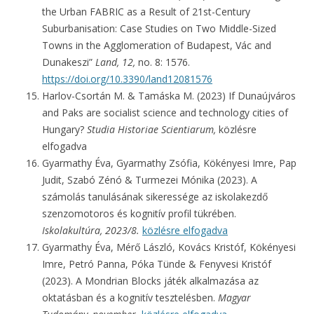
the Urban FABRIC as a Result of 21st-Century
Suburbanisation: Case Studies on Two Middle-Sized
Towns in the Agglomeration of Budapest, Vác and
Dunakeszi”
Land
, 12,
no. 8: 1576.
https://doi.org/10.3390/land12081576
Harlov-Csortán M. & Tamáska M. (2023) If Dunaújváros
and Paks are socialist science and technology cities of
Hungary?
Studia Historiae Scientiarum,
közlésre
elfogadva
Gyarmathy Éva, Gyarmathy Zsófia, Kökényesi Imre, Pap
Judit, Szabó Zénó & Turmezei Mónika (2023). A
számolás tanulásának sikeressége az iskolakezdő
szenzomotoros és kognitív profil tükrében.
Iskolakultúra,
2023/8.
közlésre elfogadva
Gyarmathy Éva, Mérő László, Kovács Kristóf, Kökényesi
Imre, Petró Panna, Póka Tünde & Fenyvesi Kristóf
(2023). A Mondrian Blocks játék alkalmazása az
oktatásban és a kognitív tesztelésben.
Magyar