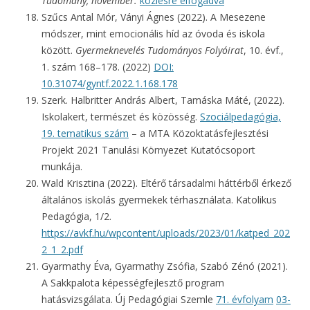
Tudomány, november.
közlésre elfogadva
Szűcs Antal Mór, Ványi Ágnes (2022). A Mesezene
módszer, mint emocionális híd az óvoda és iskola
között.
Gyermeknevelés Tudományos Folyóirat
, 10. évf.,
1. szám 168–178. (2022)
DOI:
10.31074/gyntf.2022.1.168.178
Szerk. Halbritter András Albert, Tamáska Máté, (2022).
Iskolakert, természet és közösség.
Szociálpedagógia,
19. tematikus szám
– a MTA Közoktatásfejlesztési
Projekt 2021 Tanulási Környezet Kutatócsoport
munkája.
Wald Krisztina (2022). Eltérő társadalmi háttérből érkező
általános iskolás gyermekek térhasználata. Katolikus
Pedagógia, 1/2.
https://avkf.hu/wpcontent/uploads/2023/01/katped_202
2_1_2.pdf
Gyarmathy Éva, Gyarmathy Zsófia, Szabó Zénó (2021).
A Sakkpalota képességfejlesztő program
hatásvizsgálata. Új Pedagógiai Szemle
71. évfolyam
03-