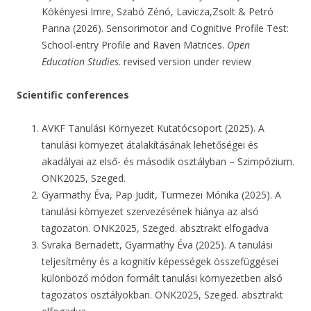
Kökényesi Imre, Szabó Zénó, Lavicza,Zsolt & Petró
Panna (2026). Sensorimotor and Cognitive Profile Test:
School-entry Profile and Raven Matrices.
Open
Education Studies
. revised version under review
Scientific conferences
AVKF Tanulási Környezet Kutatócsoport (2025). A
tanulási környezet átalakításának lehetőségei és
akadályai az első- és második osztályban – Szimpózium.
ONK2025, Szeged.
Gyarmathy Éva, Pap Judit, Turmezei Mónika (2025). A
tanulási környezet szervezésének hiánya az alsó
tagozaton. ONK2025, Szeged. absztrakt elfogadva
Svraka Bernadett, Gyarmathy Éva (2025). A tanulási
teljesítmény és a kognitív képességek összefüggései
különböző módon formált tanulási környezetben alsó
tagozatos osztályokban. ONK2025, Szeged. absztrakt