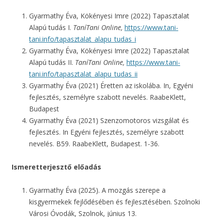
Gyarmathy Éva, Kökényesi Imre (2022) Tapasztalat
Alapú tudás I.
TaníTani Online,
https://www.tani-
tani.info/tapasztalat_alapu_tudas_i
Gyarmathy Éva, Kökényesi Imre (2022) Tapasztalat
Alapú tudás II.
TaníTani Online,
https://www.tani-
tani.info/tapasztalat_alapu_tudas_ii
Gyarmathy Éva (2021) Éretten az iskolába. In, Egyéni
fejlesztés, személyre szabott nevelés. RaabeKlett,
Budapest
Gyarmathy Éva (2021) Szenzomotoros vizsgálat és
fejlesztés. In Egyéni fejlesztés, személyre szabott
nevelés. B59. RaabeKlett, Budapest. 1-36.
Ismeretterjesztő előadás
Gyarmathy Éva (2025). A mozgás szerepe a
kisgyermekek fejlődésében és fejlesztésében. Szolnoki
Városi Óvodák, Szolnok, június 13.