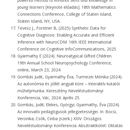
powered method to enhance skills and knowledge in
young learners
[Keynote előadás]. 18th Mathematics
Connections Conference, College of Staten Island,
Staten Island, NY, USA.
Tevesz J., Forstner B, (2025) Synthetic Data for
Cognitive Diagnosis: Enabling Accurate and Efficient
Inference with NeuroCDM. 16th IEEE International
Conference on Cognitive InfoCommunications, 2025
Gyarmathy E (2024). Neuroatypical Gifted Children.
19th Annual School Neuropsychology Conference,
online, March 23, 2024.
Gombás Judit, Gyarmathy Éva, Turmezei Mónika (2024).
Az autonómia és jóllét angyali köre – Interaktív kutatói
műhelymunka. Keresztény Neveléstudományi
Konferencia, Vác, 2024. április 25.
Gombás, Judit; Elekes, Györgyi; Gyarmathy, Éva (2024).
Az innovatív pedagógusok jellegzetességei. In: Bocsi,
Veronika; Csók, Cintia (szerk.) XXIV. Országos
Neveléstudományi Konferencia: Absztraktkötet: Oktatás